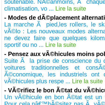
soutenable. NÃ©anmoins, Ã chaque f
climatisation, vo ...
Lire la suite
- Modes de dÃ©placement alternati
La marche Ã pied,les rollers, le skat
vÃ©lo : Les nouveaux modes altern
ne devez faire que quelques kilo
sportif ou no ...
Lire la suite
- Pensez aux vÃ©hicules moins pol
Suite Ã la prise de conscience du c
voitures traditionnelles et con
Ã©conomique, les industriels on
vÃ©hicules plus respe ...
Lire la suite
- VÃ©rifiez le bon Ã©tat du vÃ©hic
Un vÃ©hicule en bon Ã©tat est un 
Pour cela,nâ€™hÃ©sitez pas Ã vÃ©r