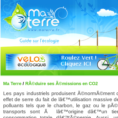
Ma Terre
/
RÃ©duire ses Ã©missions en CO2
Les pays industriels produisent Ã©normÃ©ment
effet de serre du fait de lâ€™utilisation massive d
polluants tels que le charbon, le gaz ou le pÃ©t
transports sont Ã lâ€™origine dâ€™un tie
consommation totale dâ€™Ã©nergie. Aussi, u