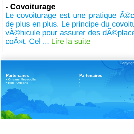
- Covoiturage
Le covoiturage est une pratique Ã©
de plus en plus. Le principe du covoi
vÃ©hicule pour assurer des dÃ©pl
coÃ»t. Cel ...
Lire la suite
Copyrigh
Partenaires
Partenaires
•
Orleans
Metropolis
•
•
Hotel Orleans
•
•