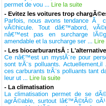
permet de vou ...
Lire la suite
- Evitez les voitures trop chargÃ©e
Parfois, nous avons tendance Ã c
vÃ©hicule. Tout dâ€™abord, vÃ©r
nâ€™est pas en surcharge lÃ©ga
amendable et la surcharge ser ...
Lire 
- Les biocarburantsÂ : L'alternativ
Ce nâ€™est un mystÃ¨re pour perso
sont trÃ¨s polluants. Actuellement,
ces carburants trÃ¨s polluants tant d
leur ut ...
Lire la suite
- La climatisation
La climatisation permet de se dÃ
agrÃ©able, surtout lâ€™Ã©tÃ© oÃ¹ l