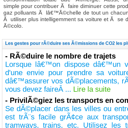
simple pour contribuer Ã faire diminuer cette pro
gaz polluants Ã lâ€™Ã©chelle de tout un chacun
Ã utiliser plus intelligemment sa voiture et Ã se
Ã©colo.
Les gestes pour rÃ©duire ses Ã©missions de CO2 les pl
- RÃ©duire le nombre de trajets
Lorsque lâ€™on dispose dâ€™un vÃ©
d'une envie pour prendre sa voitu
dâ€™assurer vos dÃ©placements, rÃ
vous devez faireÂ ...
Lire la suite
- PrivilÃ©giez les transports en 
Se dÃ©placer dans les villes ou ent
est trÃ¨s facile grÃ¢ce aux trans
tramways, trains, etc. Utilisez le