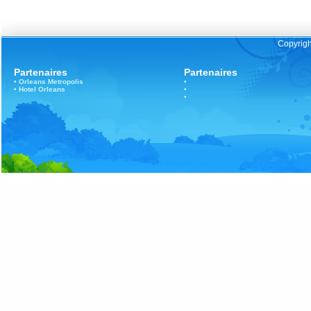
Copyrigh
Partenaires
Partenaires
•
Orleans
Metropolis
•
•
Hotel Orleans
•
•