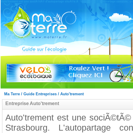
Auto'trement est une sociÃ©tÃ© d'autopartage situÃ©e Ã Strasbourg. L'autopartage consiste, gr
Ma Terre
/
Guide Entreprises
/
Auto'trement
Entreprise Auto'trement
Auto'trement est une sociÃ©tÃ©
Strasbourg. L'autopartage 