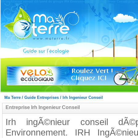
Irh ingÃ©nieur conseil dÃ©pend du groupe IRH Environnement. IRH IngÃ©nieur Conseil propose au
Ma Terre
/
Guide Entreprises
/
Irh Ingenieur Conseil
Entreprise Irh Ingenieur Conseil
Irh ingÃ©nieur conseil d
Environnement. IRH IngÃ©nie