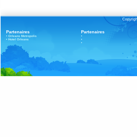
Copyrigh
Partenaires
Partenaires
•
Orleans
Metropolis
•
•
Hotel Orleans
•
•