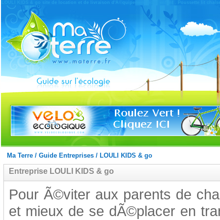
LOULI KIDS & go site de location et de livraison d'Ã©quipement pour enfant . Poussette lit chaise 
Ma Terre
/
Guide Entreprises
/
LOULI KIDS & go
Entreprise LOULI KIDS & go
Pour Ã©viter aux parents de char
et mieux de se dÃ©placer en tr