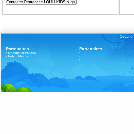
Copyrigh
Partenaires
Partenaires
•
Orleans
Metropolis
•
•
Hotel Orleans
•
•