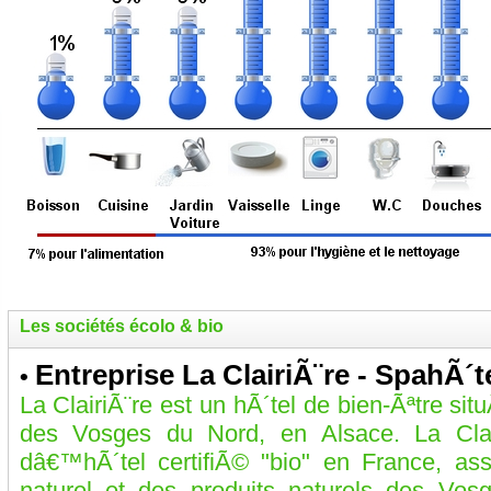
Les sociétés écolo & bio
Entreprise La ClairiÃ¨re - SpahÃ´t
•
La ClairiÃ¨re est un hÃ´tel de bien-Ãªtre si
des Vosges du Nord, en Alsace. La Clair
dâ€™hÃ´tel certifiÃ© "bio" en France, ass
naturel et des produits naturels des Vos