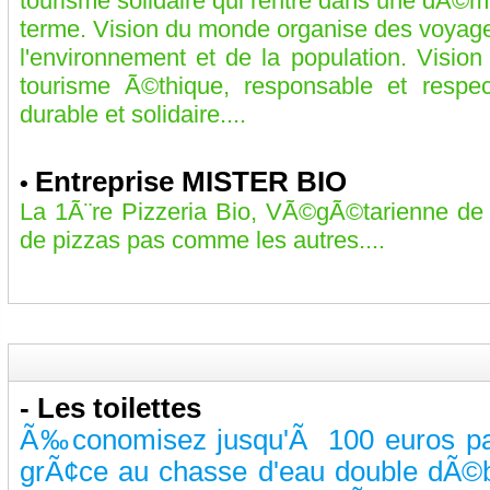
tourisme solidaire qui rentre dans une dÃ
terme. Vision du monde organise des voyages
l'environnement et de la population. Visi
tourisme Ã©thique, responsable et resp
durable et solidaire....
Entreprise MISTER BIO
•
La 1Ã¨re Pizzeria Bio, VÃ©gÃ©tarienne de 
de pizzas pas comme les autres....
-
Les toilettes
Ã‰conomisez jusqu'Ã 100 euros par 
grÃ¢ce au chasse d'eau double dÃ©bi