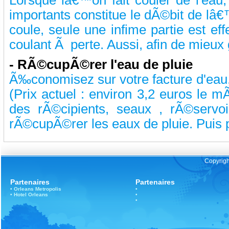
Lorsque lâ€™on fait couler de l'eau
importants constitue le dÃ©bit de lâ€™
coule, seule une infime partie est eff
coulant Ã perte. Aussi, afin de mieux 
-
RÃ©cupÃ©rer l'eau de pluie
Ã‰conomisez sur votre facture d'eau, 
(Prix actuel : environ 3,2 euros le mÃ
des rÃ©cipients, seaux , rÃ©servo
rÃ©cupÃ©rer les eaux de pluie. Puis pr
Copyrigh
Partenaires
Partenaires
•
Orleans
Metropolis
•
•
Hotel Orleans
•
•