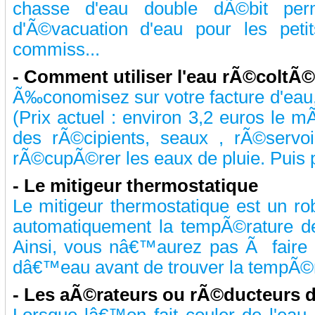
chasse d'eau double dÃ©bit perm
d'Ã©vacuation d'eau pour les peti
commiss...
-
Comment utiliser l'eau rÃ©coltÃ
Ã‰conomisez sur votre facture d'eau, 
(Prix actuel : environ 3,2 euros le mÃ
des rÃ©cipients, seaux , rÃ©servo
rÃ©cupÃ©rer les eaux de pluie. Puis pr
-
Le mitigeur thermostatique
Le mitigeur thermostatique est un ro
automatiquement la tempÃ©rature d
Ainsi, vous nâ€™aurez pas Ã faire c
dâ€™eau avant de trouver la tempÃ©ra
-
Les aÃ©rateurs ou rÃ©ducteurs 