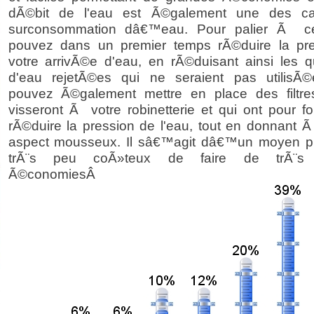
dÃ©bit de l'eau est Ã©galement une des c
surconsommation dâ€™eau. Pour palier Ã ce
pouvez dans un premier temps rÃ©duire la pr
votre arrivÃ©e d'eau, en rÃ©duisant ainsi les q
d'eau rejetÃ©es qui ne seraient pas utilisÃ
pouvez Ã©galement mettre en place des filtre
visseront Ã votre robinetterie et qui ont pour f
rÃ©duire la pression de l'eau, tout en donnant Ã
aspect mousseux. Il sâ€™agit dâ€™un moyen pr
trÃ¨s peu coÃ»teux de faire de trÃ¨s 
Ã©conomies