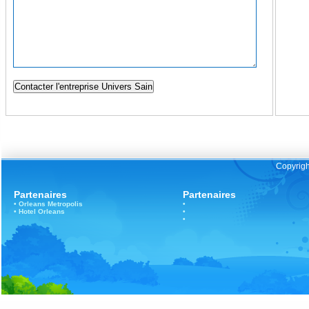
Copyrigh
Partenaires
Partenaires
•
Orleans
Metropolis
•
•
Hotel Orleans
•
•