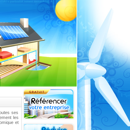
riÃ©tÃ©s particuliÃ¨rement menacÃ©s), Ã
outes ses
ement les
omique et