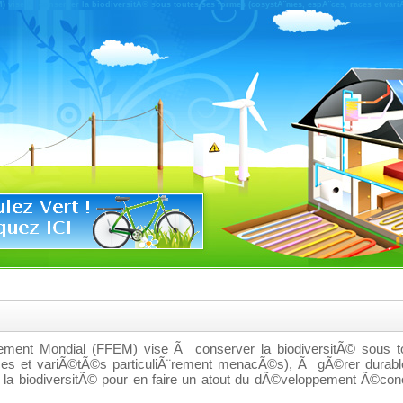
 vise Ã conserver la biodiversitÃ© sous toutes ses formes (cosystÃ¨mes, espÃ¨ces, races et va
ement Mondial (FFEM) vise Ã conserver la biodiversitÃ© sous t
es et variÃ©tÃ©s particuliÃ¨rement menacÃ©s), Ã gÃ©rer durabl
la biodiversitÃ© pour en faire un atout du dÃ©veloppement Ã©con