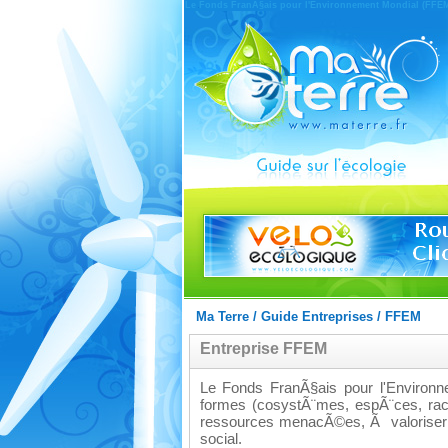
Le Fonds FranÃ§ais pour l'Environnement Mondial (FFEM)
Ma Terre
/
Guide Entreprises
/
FFEM
Entreprise FFEM
Le Fonds FranÃ§ais pour l'Environn
formes (cosystÃ¨mes, espÃ¨ces, rac
ressources menacÃ©es, Ã valoriser 
social.