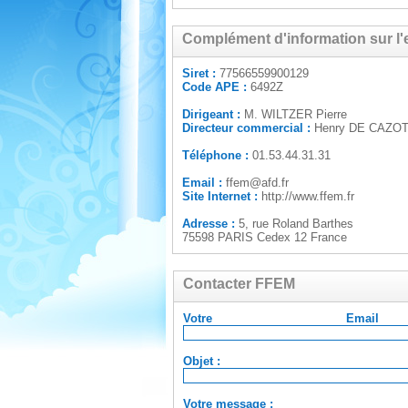
Complément d'information sur l'
Siret :
77566559900129
Code APE :
6492Z
Dirigeant :
M. WILTZER Pierre
Directeur commercial :
Henry DE CAZO
Téléphone :
01.53.44.31.31
Email :
ffem@afd.fr
Site Internet :
http://www.ffem.fr
Adresse :
5, rue Roland Barthes
75598 PARIS Cedex 12 France
Contacter FFEM
Votre Em
Objet :
Votre message :