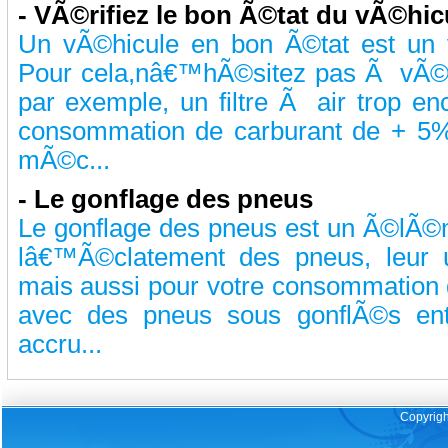
-
VÃ©rifiez le bon Ã©tat du vÃ©hic
Un vÃ©hicule en bon Ã©tat est un 
Pour cela,nâ€™hÃ©sitez pas Ã vÃ©r
par exemple, un filtre Ã air trop e
consommation de carburant de + 5
mÃ©c...
-
Le gonflage des pneus
Le gonflage des pneus est un Ã©lÃ©m
lâ€™Ã©clatement des pneus, leur 
mais aussi pour votre consommation d
avec des pneus sous gonflÃ©s en
accru...
Copyrigh