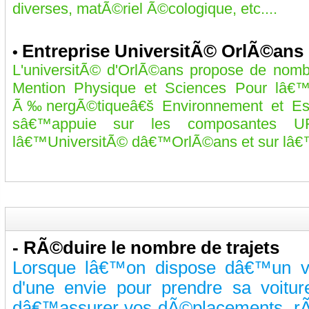
diverses, matÃ©riel Ã©cologique, etc....
Entreprise UniversitÃ© OrlÃ©ans
•
L'universitÃ© d'OrlÃ©ans propose de nomb
Mention Physique et Sciences Pour lâ€™
Ã‰nergÃ©tiqueâ€š Environnement et Esp
sâ€™appuie sur les composantes U
lâ€™UniversitÃ© dâ€™OrlÃ©ans et sur lâ€
-
RÃ©duire le nombre de trajets
Lorsque lâ€™on dispose dâ€™un vÃ©
d'une envie pour prendre sa voitu
dâ€™assurer vos dÃ©placements, rÃ