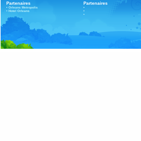
Partenaires
Partenaires
•
Orleans
Metropolis
•
•
Hotel Orleans
•
•