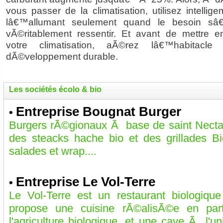
vous passer de la climatisation, utilisez intelli
lâ€™allumant seulement quand le besoin sâ€
vÃ©ritablement ressentir. Et avant de mettre 
votre climatisation, aÃ©rez lâ€™habitacle
dÃ©veloppement durable.
Les sociétés écolo & bio
Entreprise Bougnat Burger
•
Burgers rÃ©gionaux Ã base de saint Nectai
des steacks hache bio et des grillades Bi
salades et wrap....
Entreprise Le Vol-Terre
•
Le Vol-Terre est un restaurant biologiq
propose une cuisine rÃ©alisÃ©e en par
l'agriculture biologique, et une cave Ã l'u