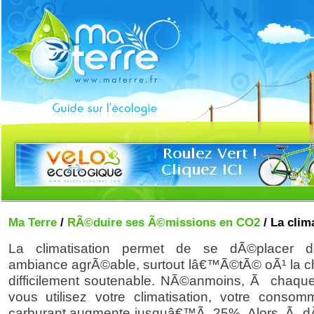
Ma Terre
/
RÃ©duire ses Ã©missions en CO2
/ La clim
La climatisation permet de se dÃ©placer 
ambiance agrÃ©able, surtout lâ€™Ã©tÃ© oÃ¹ la ch
difficilement soutenable. NÃ©anmoins, Ã chaque
vous utilisez votre climatisation, votre consom
carburant augmente jusquâ€™Ã 25%. Alors, Ã d