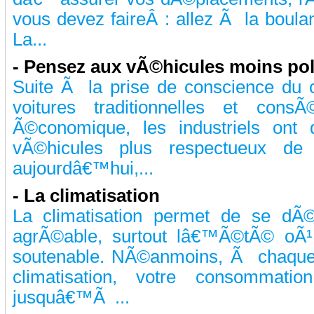
vous devez faireÂ : allez Ã la boul
La...
-
Pensez aux vÃ©hicules moins pol
Suite Ã la prise de conscience du c
voitures traditionnelles et con
Ã©conomique, les industriels on
vÃ©hicules plus respectueux de 
aujourdâ€™hui,...
-
La climatisation
La climatisation permet de se dÃ
agrÃ©able, surtout lâ€™Ã©tÃ© oÃ¹ l
soutenable. NÃ©anmoins, Ã chaque f
climatisation, votre consommati
jusquâ€™Ã ...