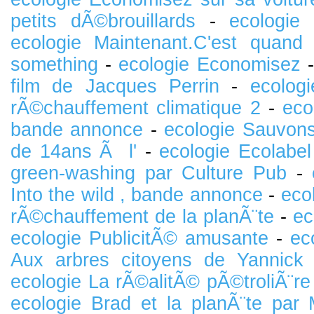
petits dÃ©brouillards
-
ecologie
ecologie Maintenant.C'est quand
something
-
ecologie Economisez
film de Jacques Perrin
-
ecolog
rÃ©chauffement climatique 2
-
eco
bande annonce
-
ecologie Sauvons
de 14ans Ã l'
-
ecologie Ecolabel
green-washing par Culture Pub
-
Into the wild , bande annonce
-
eco
rÃ©chauffement de la planÃ¨te
-
ec
ecologie PublicitÃ© amusante
-
ec
Aux arbres citoyens de Yannick
ecologie La rÃ©alitÃ© pÃ©troliÃ¨re
ecologie Brad et la planÃ¨te par