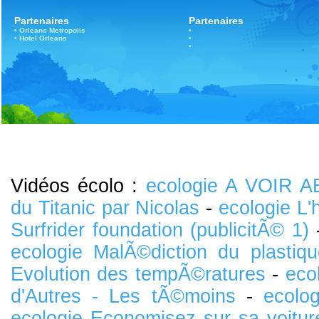
Partenaires
Partenaires
•
Orleans
Metropolis
•
•
Hotel Orleans
•
•
Vidéos écolo :
ecologie A VOIR 
du Titanic par Nicolas
-
ecologie L
Surfrider foundation (publicitÃ© 1)
ecologie MalÃ©diction du plastiqu
Evolution des tempÃ©ratures
-
eco
d'Autres - Les tÃ©moins
-
ecolo
ecologie Economisez sur sa voitur