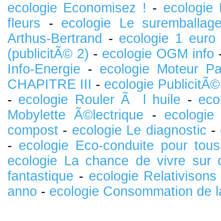
ecologie Economisez !
-
ecologie 
fleurs
-
ecologie Le suremballag
Arthus-Bertrand
-
ecologie 1 eur
(publicitÃ© 2)
-
ecologie OGM info
Info-Energie
-
ecologie Moteur Pa
CHAPITRE III
-
ecologie PublicitÃ©
-
ecologie Rouler Ã l huile
-
eco
Mobylette Ã©lectrique
-
ecologie
compost
-
ecologie Le diagnostic
-
-
ecologie Eco-conduite pour tous
ecologie La chance de vivre sur 
fantastique
-
ecologie Relativisons
anno
-
ecologie Consommation de la