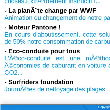
choses.ExtrÃªmement instructif !...
-
La planÃ¨te change par WWF
Animation du changement de notre pau
-
Moteur Pantone !
En cours d'aboutissement, cette solu
de 50% notre consommation de carbura
-
Eco-conduite pour tous
L'Ã©co-conduite est une mÃ©tho
Ã©conomies de caburant en voiture 
CO2...
-
Surfriders foundation
JournÃ©es de nettoyage des plages..
Copyrigh