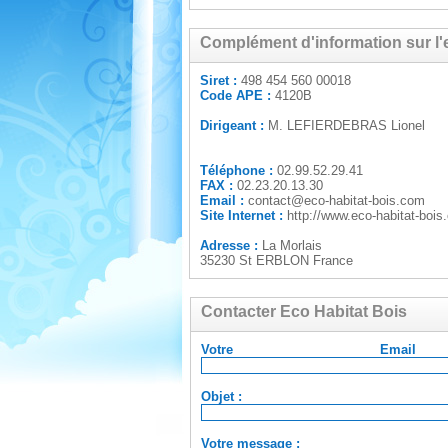
Complément d'information sur l'
Siret :
498 454 560 00018
Code APE :
4120B
Dirigeant :
M. LEFIERDEBRAS Lionel
Téléphone :
02.99.52.29.41
FAX :
02.23.20.13.30
Email :
contact@eco-habitat-bois.com
Site Internet :
http://www.eco-habitat-bois
Adresse :
La Morlais
35230 St ERBLON France
Contacter Eco Habitat Bois
Votre Em
Objet :
Votre message :