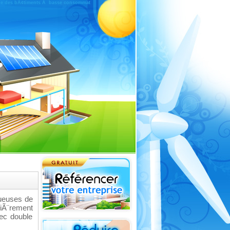
loppe des bÃ¢timents Ã basse consommat
tueuses de
liÃ¨rement
ec double