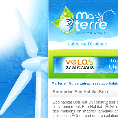
Eco habitat Bois est un constructeur de maisons bois et
Ma Terre
/
Guide Entreprises
/
Eco Habit
Entreprise Eco Habitat Bois
Eco habitat Bois est un constructeur 
l'environnement. Eco Habitat dÃ©vel
des maisons en madrier lamellÃ©-co
isolation intÃ©rieure et contre isolatio