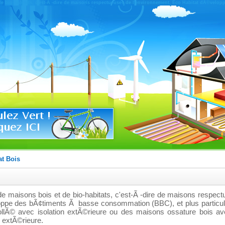
 de bio-habitats, c'est-Ã -dire de maisons respectueuses de l'environnement. Eco Habitat dÃ©ve
at Bois
de maisons bois et de bio-habitats, c'est-Ã -dire de maisons respec
oppe des bÃ¢timents Ã basse consommation (BBC), et plus particu
llÃ© avec isolation extÃ©rieure ou des maisons ossature bois av
n extÃ©rieure.