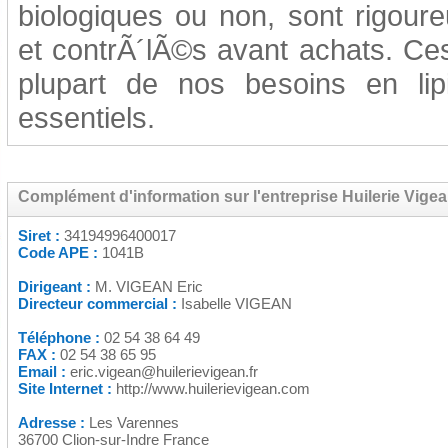
biologiques ou non, sont rigou
et contrÃ´lÃ©s avant achats. Ce
plupart de nos besoins en li
essentiels.
Complément d'information sur l'entreprise Huilerie Vige
Siret :
34194996400017
Code APE :
1041B
Dirigeant :
M. VIGEAN Eric
Directeur commercial :
Isabelle VIGEAN
Téléphone :
02 54 38 64 49
FAX :
02 54 38 65 95
Email :
eric.vigean@huilerievigean.fr
Site Internet :
http://www.huilerievigean.com
Adresse :
Les Varennes
36700 Clion-sur-Indre France