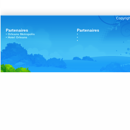
Copyrigh
Partenaires
Partenaires
•
Orleans
Metropolis
•
•
Hotel Orleans
•
•