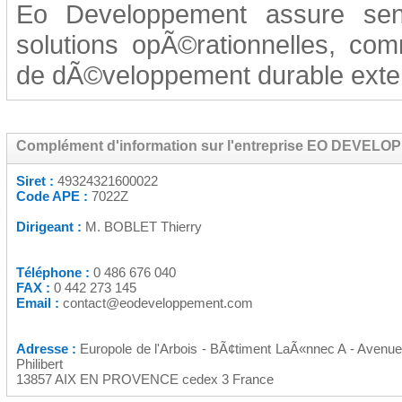
Eo Developpement assure sensib
solutions opÃ©rationnelles, com
de dÃ©veloppement durable exte
Complément d'information sur l'entreprise EO DEVEL
Siret :
49324321600022
Code APE :
7022Z
Dirigeant :
M. BOBLET Thierry
Téléphone :
0 486 676 040
FAX :
0 442 273 145
Email :
contact@eodeveloppement.com
Adresse :
Europole de l'Arbois - BÃ¢timent LaÃ«nnec A - Avenue
Philibert
13857 AIX EN PROVENCE cedex 3 France