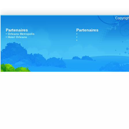
Copyrigh
Partenaires
Partenaires
•
Orleans
Metropolis
•
•
Hotel Orleans
•
•