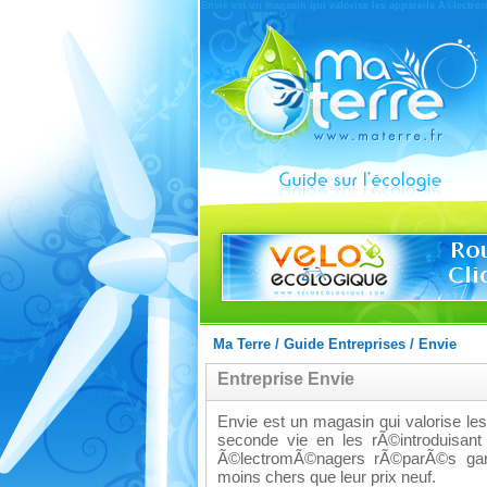
Envie est un magasin qui valorise les appareils Ã©lectro
Ma Terre
/
Guide Entreprises
/
Envie
Entreprise Envie
Envie est un magasin qui valorise le
seconde vie en les rÃ©introduisant
Ã©lectromÃ©nagers rÃ©parÃ©s gara
moins chers que leur prix neuf.