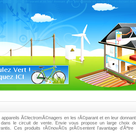
mÃ©nagers en les rÃ©parant et en leur donnant ainsi une seconde vie en les rÃ©introduisant dans 
s appareils Ã©lectromÃ©nagers en les rÃ©parant et en leur donnant
 dans le circuit de vente. Envie vous propose un large choix de
ntis. Ces produits rÃ©novÃ©s prÃ©sentent l'avantage d'Ãªtre