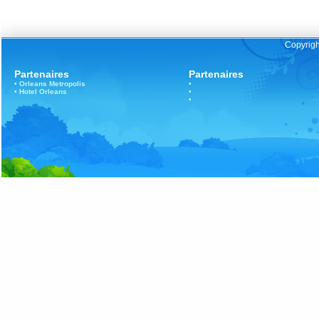
Copyrigh
Partenaires
Partenaires
•
Orleans
Metropolis
•
•
Hotel Orleans
•
•