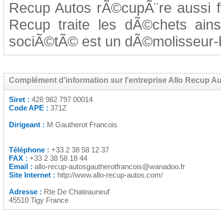
Recup Autos rÃ©cupÃ¨re aussi fe
Recup traite les dÃ©chets ain
sociÃ©tÃ© est un dÃ©molisseur
Complément d'information sur l'entreprise Allo Recup A
Siret :
428 982 797 00014
Code APE :
371Z
Dirigeant :
M Gautherot Francois
Téléphone :
+33 2 38 58 12 37
FAX :
+33 2 38 58 18 44
Email :
allo-recup-autosgautherotfrancois@wanadoo.fr
Site Internet :
http://www.allo-recup-autos.com/
Adresse :
Rte De Chateauneuf
45510 Tigy France