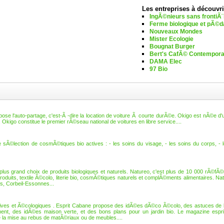
Les entreprises à découvri
IngÃ©nieurs sans frontiÃ
Ferme biologique et pÃ©d
Nouveaux Mondes
Mister Ecologie
Bougnat Burger
Bert's CafÃ© Contempora
DAMA Elec
97 Bio
e l'auto-partage, c'est-Ã -dire la location de voiture Ã courte durÃ©e. Okigo est nÃ©e d'u
Okigo constitue le premier rÃ©seau national de voitures en libre service....
Ã©lection de cosmÃ©tiques bio actives : - les soins du visage, - les soins du corps, - 
us grand choix de produits biologiques et naturels. Natureo, c'est plus de 10 000 rÃ©fÃ©
roduits, textile Ã©colo, literie bio, cosmÃ©tiques naturels et complÃ©ments alimentaires. Na
ers, Corbeil-Essonnes...
ives et Ã©cologiques . Esprit Cabane propose des idÃ©es dÃ©co Ã©colo, des astuces de b
ement, des idÃ©es maison verte, et des bons plans pour un jardin bio. Le magazine espr
 la mise au rebus de matÃ©riaux ou de meubles....