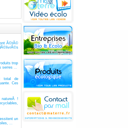
s ont Ã©tÃ©
 dÃ©livrÃ©s
oduits trop
serres ...
 total de
luante. Ces
 natureÂ !
cyclables,
essitent un
les, ...