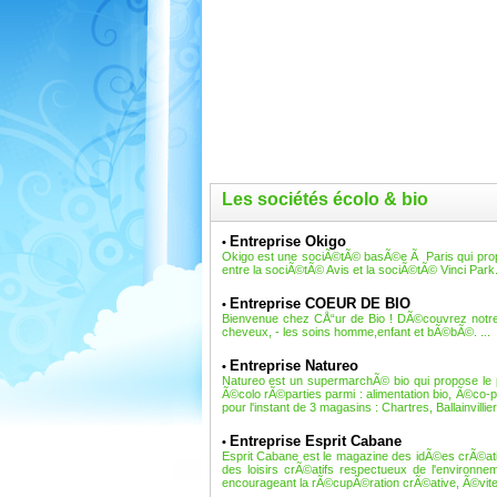
Les sociétés écolo & bio
Entreprise Okigo
•
Okigo est une sociÃ©tÃ© basÃ©e Ã Paris qui propos
entre la sociÃ©tÃ© Avis et la sociÃ©tÃ© Vinci Park. 
Entreprise COEUR DE BIO
•
Bienvenue chez CÅ“ur de Bio ! DÃ©couvrez notre s
cheveux, - les soins homme,enfant et bÃ©bÃ©. ...
Entreprise Natureo
•
Natureo est un supermarchÃ© bio qui propose le pl
Ã©colo rÃ©parties parmi : alimentation bio, Ã©co-p
pour l'instant de 3 magasins : Chartres, Ballainvilli
Entreprise Esprit Cabane
•
Esprit Cabane est le magazine des idÃ©es crÃ©at
des loisirs crÃ©atifs respectueux de l'environn
encourageant la rÃ©cupÃ©ration crÃ©ative, Ã©vite