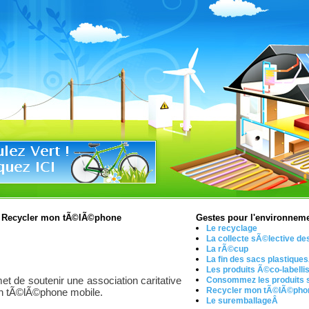
/ Recycler mon tÃ©lÃ©phone
Gestes pour l'environnem
Le recyclage
La collecte sÃ©lective d
La rÃ©cup
La fin des sacs plastique
Les produits Ã©co-labell
t de soutenir une association caritative
Consommez les produits 
Recycler mon tÃ©lÃ©pho
en tÃ©lÃ©phone mobile.
Le suremballageÂ