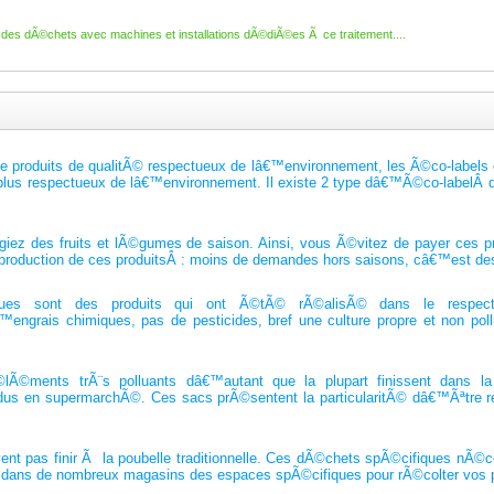
e des dÃ©chets avec machines et installations dÃ©diÃ©es Ã ce traitement....
de produits de qualitÃ© respectueux de lâ€™environnement, les Ã©co-label
s plus respectueux de lâ€™environnement. Il existe 2 type dâ€™Ã©co-labelÂ
giez des fruits et lÃ©gumes de saison. Ainsi, vous Ã©vitez de payer ces pr
 production de ces produitsÂ : moins de demandes hors saisons, câ€™est des 
giques sont des produits qui ont Ã©tÃ© rÃ©alisÃ© dans le respect
™engrais chimiques, pas de pesticides, bref une culture propre et non pol
©lÃ©ments trÃ¨s polluants dâ€™autant que la plupart finissent dans la
us en supermarchÃ©. Ces sacs prÃ©sentent la particularitÃ© dâ€™Ãªtre re
ent pas finir Ã la poubelle traditionnelle. Ces dÃ©chets spÃ©cifiques nÃ©c
rez dans de nombreux magasins des espaces spÃ©cifiques pour rÃ©colter vos pi