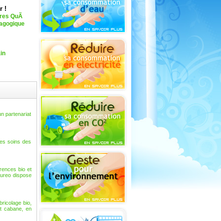
r !
¨res QuÃ
agogique
in
n partenariat
les soins des
rences bio et
tureo dispose
ricolage bio,
it cabane, en