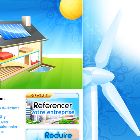
ent
es dÃ©chets
sÂ ?
isÃ©s
saisonniers
ne