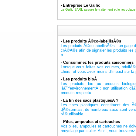
Entreprise Le Gallic
•
Le Gallic SARL assure le traitement et le recyclag
-
Les produits Ã©co-labellisÃ©s
Les produits Ã©co-labellisÃ©s : un gage 
crÃ©Ã©s afin de signaler les produits le
p...
-
Consommez les produits saisonniers
Lorsque vous faites vos courses, privilÃ©
chers, et vous avez moins d'impact sur la
-
Les produits bioÂ
Les produits bio ou produits biolo
lâ€™environnementÂ : non utilisation dâ€
produits respectu...
-
La fin des sacs plastiquesÂ ?
Les sacs plastiques constituent des Ã
dÃ©sormais, de nombreux sacs sont vend
rÃ©utilisable...
-
Piles, ampoules et cartouches
Vos piles, ampoules et cartouches ne doiv
recyclage particulier. Ainsi, vous trouve