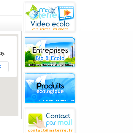
ly.
K