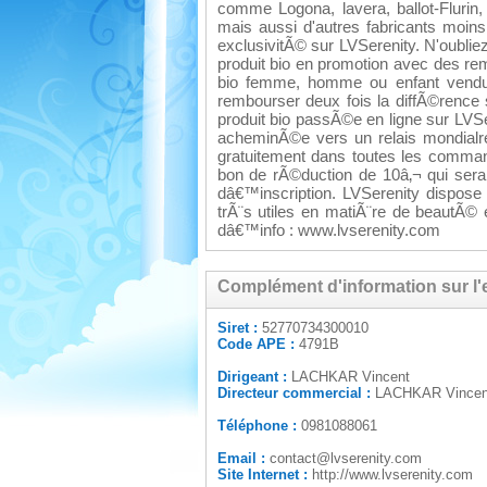
comme Logona, lavera, ballot-Flurin,
mais aussi d'autres fabricants moin
exclusivitÃ© sur LVSerenity. N'oubli
produit bio en promotion avec des rem
bio femme, homme ou enfant vendues
rembourser deux fois la diffÃ©rence
produit bio passÃ©e en ligne sur LV
acheminÃ©e vers un relais mondialrel
gratuitement dans toutes les comman
bon de rÃ©duction de 10â‚¬ qui ser
dâ€™inscription. LVSerenity dispos
trÃ¨s utiles en matiÃ¨re de beautÃ©
dâ€™info : www.lvserenity.com
Complément d'information sur l'
Siret :
52770734300010
Code APE :
4791B
Dirigeant :
LACHKAR Vincent
Directeur commercial :
LACHKAR Vincen
Téléphone :
0981088061
Email :
contact@lvserenity.com
Site Internet :
http://www.lvserenity.com