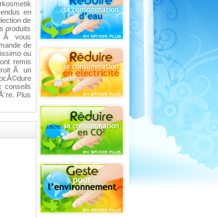
urkosmetik
 vendus en
lection de
s produits
ge Ã vous
ommande de
lissimo ou
sont remis
droit Ã un
rocÃ©dure
 conseils
Ã¨re. Plus