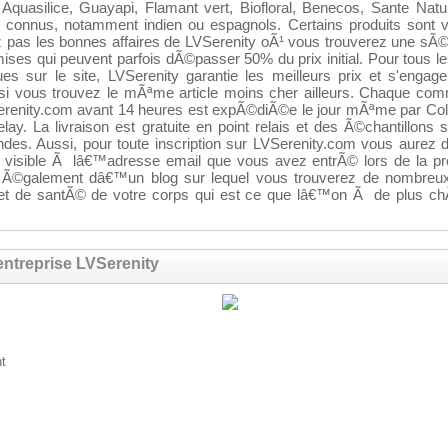
 Aquasilice, Guayapi, Flamant vert, Biofloral, Benecos, Sante Nat
s connus, notamment indien ou espagnols. Certains produits sont
ez pas les bonnes affaires de LVSerenity oÃ¹ vous trouverez une sÃ©
ises qui peuvent parfois dÃ©passer 50% du prix initial. Pour tous le
 sur le site, LVSerenity garantie les meilleurs prix et s'enga
 si vous trouvez le mÃªme article moins cher ailleurs. Chaque c
Serenity.com avant 14 heures est expÃ©diÃ©e le jour mÃªme par Co
ay. La livraison est gratuite en point relais et des Ã©chantillons 
des. Aussi, pour toute inscription sur LVSerenity.com vous aurez 
a visible Ã lâ€™adresse email que vous avez entrÃ© lors de la p
e Ã©galement dâ€™un blog sur lequel vous trouverez de nombreux
 et de santÃ© de votre corps qui est ce que lâ€™on Ã de plus ch
entreprise LVSerenity
t