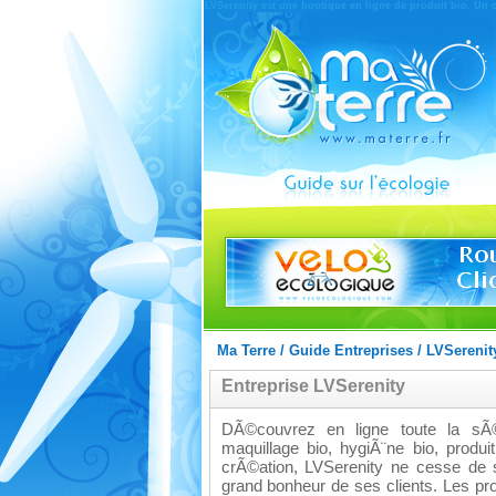
LVSerenity est une boutique en ligne de produit bio. Un 
Ma Terre
/
Guide Entreprises
/
LVSerenit
Entreprise LVSerenity
DÃ©couvrez en ligne toute la sÃ©l
maquillage bio, hygiÃ¨ne bio, prod
crÃ©ation, LVSerenity ne cesse de 
grand bonheur de ses clients. Les p