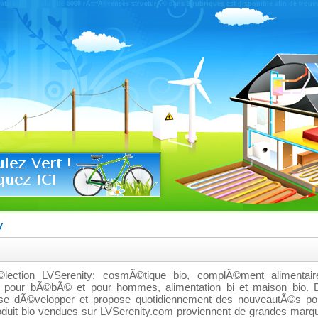
catalogue de plus de 5000 rÃ©fÃ©rences structurÃ© dans 9 rubriques est disponible afin de trouv
y
ection LVSerenity: cosmÃ©tique bio, complÃ©ment alimentaire
uit pour bÃ©bÃ© et pour hommes, alimentation bi et maison bio. 
se dÃ©velopper et propose quotidiennement des nouveautÃ©s pou
roduit bio vendues sur LVSerenity.com proviennent de grandes marq