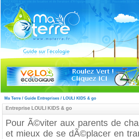
LOULI KIDS & go site de location et de livraison d'Ã©quipement pour enfant . Poussette lit chaise 
Ma Terre
/
Guide Entreprises
/
LOULI KIDS & go
Entreprise LOULI KIDS & go
Pour Ã©viter aux parents de char
et mieux de se dÃ©placer en tr