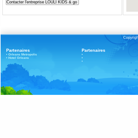
Copyrigh
Partenaires
Partenaires
•
Orleans
Metropolis
•
•
Hotel Orleans
•
•