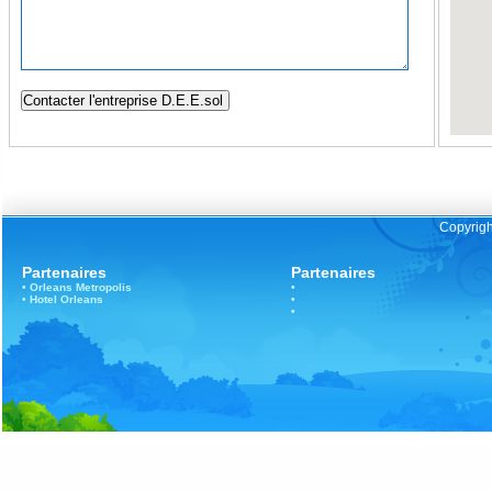
Copyrigh
Partenaires
Partenaires
•
Orleans
Metropolis
•
•
Hotel Orleans
•
•