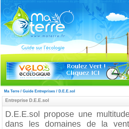
D.E.E.sol est la sociÃ©tÃ© experte dans le domaine du photovoltaÃ¯que de qualitÃ©. D.E.E.sol 
Ma Terre
/
Guide Entreprises
/
D.E.E.sol
Entreprise D.E.E.sol
D.E.E.sol propose une multitude
dans les domaines de la vente 