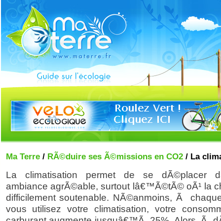
Ma Terre
/
RÃ©duire ses Ã©missions en CO2
/ La clim
La climatisation permet de se dÃ©placer 
ambiance agrÃ©able, surtout lâ€™Ã©tÃ© oÃ¹ la ch
difficilement soutenable. NÃ©anmoins, Ã chaque
vous utilisez votre climatisation, votre consom
carburant augmente jusquâ€™Ã 25%. Alors, Ã d