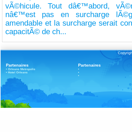
vÃ©hicule. Tout dâ€™abord, vÃ©r
nâ€™est pas en surcharge lÃ©ga
amendable et la surcharge serait co
capacitÃ© de ch...
Copyrigh
Partenaires
Partenaires
•
Orleans
Metropolis
•
•
Hotel Orleans
•
•