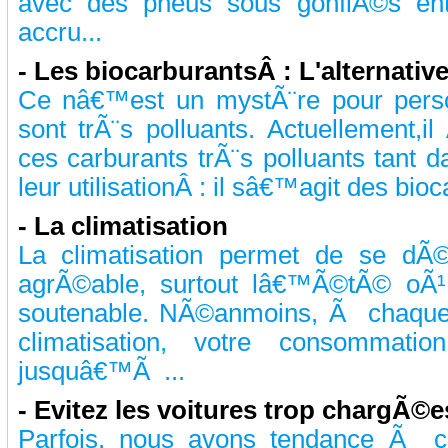
avec des pneus sous gonflÃ©s en
accru...
-
Les biocarburantsÂ : L'alternativ
Ce nâ€™est un mystÃ¨re pour perso
sont trÃ¨s polluants. Actuellement,
ces carburants trÃ¨s polluants tant d
leur utilisationÂ : il sâ€™agit des bioc
-
La climatisation
La climatisation permet de se dÃ
agrÃ©able, surtout lâ€™Ã©tÃ© oÃ¹ l
soutenable. NÃ©anmoins, Ã chaque f
climatisation, votre consommati
jusquâ€™Ã ...
-
Evitez les voitures trop chargÃ©e
Parfois, nous avons tendance Ã c