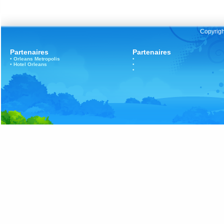
Copyrigh
Partenaires
Partenaires
•
Orleans
Metropolis
•
•
Hotel Orleans
•
•