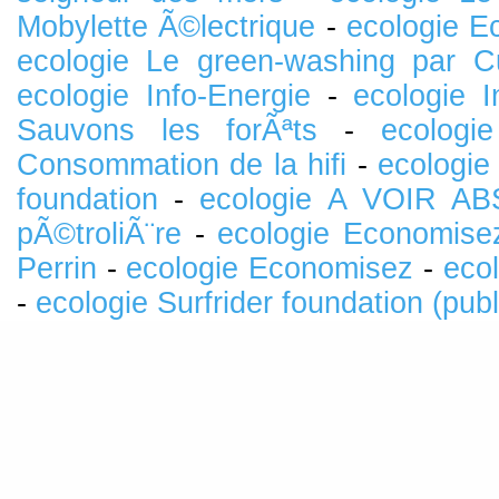
Mobylette Ã©lectrique
-
ecologie E
ecologie Le green-washing par 
ecologie Info-Energie
-
ecologie 
Sauvons les forÃªts
-
ecologi
Consommation de la hifi
-
ecologie
foundation
-
ecologie A VOIR A
pÃ©troliÃ¨re
-
ecologie Economise
Perrin
-
ecologie Economisez
-
eco
-
ecologie Surfrider foundation (publ