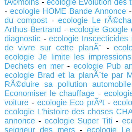
tÃ©moins
-
ecologie Evolution des
-
ecologie HOME Bande Annonce
du compost
-
ecologie Le rÃ©cha
Arthus-Bertrand
-
ecologie Google 
diagnostic
-
ecologie Inscecticides 
de vivre sur cette planÃ¨
-
ecol
ecologie Je limite les impressions
Dechets en mer
-
ecologie Pub a
ecologie Brad et la planÃ¨te par 
RÃ©duire sa pollution automobile
Economiser le chauffage
-
ecolog
voiture
-
ecologie Eco prÃªt
-
ecolo
ecologie L'histoire des choses CH
annonce
-
ecologie Super Titi
-
ec
seigneur des mers
-
ecologie Le