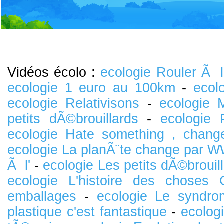
Vidéos écolo :
ecologie Rouler Ã l
ecologie 1 euro au 100km
-
ecol
ecologie Relativisons
-
ecologie 
petits dÃ©brouillards
-
ecologie 
ecologie Hate something , chang
ecologie La planÃ¨te change par 
Ã l'
-
ecologie Les petits dÃ©brouil
ecologie L'histoire des choses
emballages
-
ecologie Le syndro
plastique c'est fantastique
-
ecolog