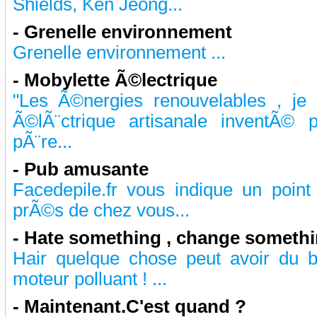
Shields, Ken Jeong...
-
Grenelle environnement
Grenelle environnement ...
-
Mobylette Ã©lectrique
"Les Ã©nergies renouvelables , je
Ã©lÃ¨ctrique artisanale inventÃ©
pÃ¨re...
-
Pub amusante
Facedepile.fr vous indique un point
prÃ©s de chez vous...
-
Hate something , change someth
Hair quelque chose peut avoir du b
moteur polluant ! ...
-
Maintenant.C'est quand ?