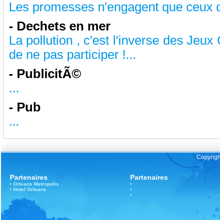
Les promesses n'engagent que ceux qu
-
Dechets en mer
La pollution , c'est l'inverse des Jeux
de ne pas participer !...
-
PublicitÃ©
...
-
Pub
...
Copyrigh
Partenaires
Partenaires
•
Orleans
Metropolis
•
•
Hotel Orleans
•
•