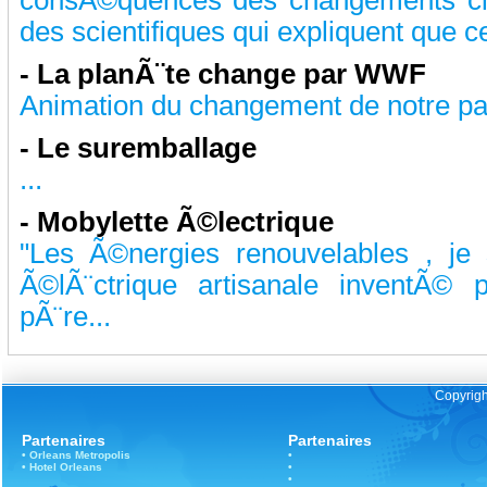
consÃ©quences des changements cli
des scientifiques qui expliquent que c
-
La planÃ¨te change par WWF
Animation du changement de notre pau
-
Le suremballage
...
-
Mobylette Ã©lectrique
"Les Ã©nergies renouvelables , je
Ã©lÃ¨ctrique artisanale inventÃ©
pÃ¨re...
Copyrigh
Partenaires
Partenaires
•
Orleans
Metropolis
•
•
Hotel Orleans
•
•