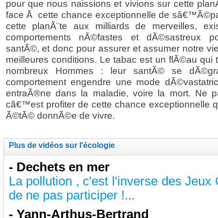
pour que nous naissions et vivions sur cette plan
face Ã cette chance exceptionnelle de sâ€™Ã©pa
cette planÃ¨te aux milliards de merveilles, exi
comportements nÃ©fastes et dÃ©sastreux po
santÃ©, et donc pour assurer et assumer notre vi
meilleures conditions. Le tabac est un flÃ©au qui
nombreux Hommes : leur santÃ© se dÃ©gra
comportement engendre une mode dÃ©vastatric
entraÃ®ne dans la maladie, voire la mort. Ne p
câ€™est profiter de cette chance exceptionnelle 
Ã©tÃ© donnÃ©e de vivre.
Plus de vidéos sur l'écologie
-
Dechets en mer
La pollution , c'est l'inverse des Jeux
de ne pas participer !...
-
Yann-Arthus-Bertrand