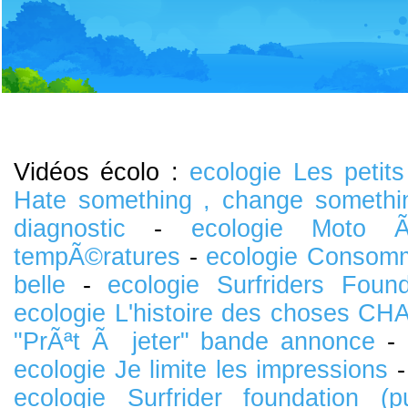
Vidéos écolo :
ecologie Les petits
Hate something , change somethi
diagnostic
-
ecologie Moto Ã©
tempÃ©ratures
-
ecologie Consomma
belle
-
ecologie Surfriders Found
ecologie L'histoire des choses CH
"PrÃªt Ã jeter" bande annonce
-
ecologie Je limite les impressions
ecologie Surfrider foundation (p