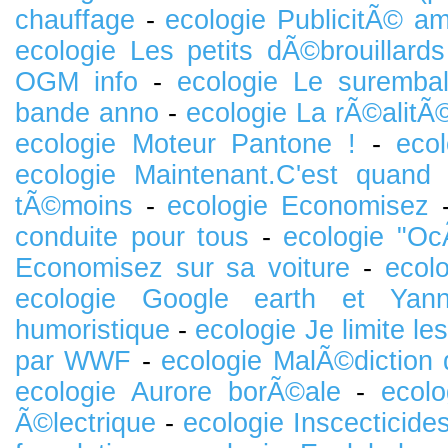
chauffage
-
ecologie PublicitÃ© a
ecologie Les petits dÃ©brouillards
OGM info
-
ecologie Le surembal
bande anno
-
ecologie La rÃ©alitÃ
ecologie Moteur Pantone !
-
ecol
ecologie Maintenant.C'est quand
tÃ©moins
-
ecologie Economisez
conduite pour tous
-
ecologie "Oc
Economisez sur sa voiture
-
ecol
ecologie Google earth et Yann
humoristique
-
ecologie Je limite l
par WWF
-
ecologie MalÃ©diction 
ecologie Aurore borÃ©ale
-
ecol
Ã©lectrique
-
ecologie Inscecticides