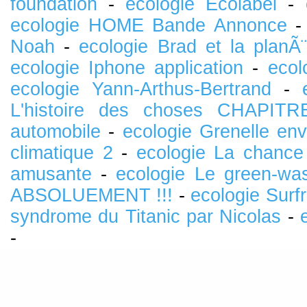
foundation
-
ecologie Ecolabel
-
ecologie HOME Bande Annonce
Noah
-
ecologie Brad et la planÃ
ecologie Iphone application
-
ecol
ecologie Yann-Arthus-Bertrand
-
L'histoire des choses CHAPITRE
automobile
-
ecologie Grenelle en
climatique 2
-
ecologie La chance 
amusante
-
ecologie Le green-wa
ABSOLUEMENT !!!
-
ecologie Surfr
syndrome du Titanic par Nicolas
-
-